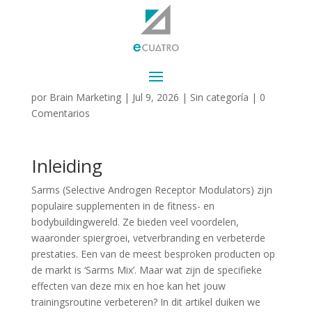
De Effecten van Sarms
Mix: Wat je Moet Weten
por
Brain Marketing
|
Jul 9, 2026
|
Sin categoría
|
0
Comentarios
Inleiding
Sarms (Selective Androgen Receptor Modulators) zijn
populaire supplementen in de fitness- en
bodybuildingwereld. Ze bieden veel voordelen,
waaronder spiergroei, vetverbranding en verbeterde
prestaties. Een van de meest besproken producten op
de markt is ‘Sarms Mix’. Maar wat zijn de specifieke
effecten van deze mix en hoe kan het jouw
trainingsroutine verbeteren? In dit artikel duiken we