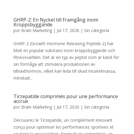
GHRP-2: En Nyckel till Framgång inom
Kroppsbyggande
por
Brain Marketing
|
Jul 17, 2026
|
Sin categoría
GHRP-2 (Growth Hormone Releasing Peptide-2) har
blivit en populär substans inom kroppsbyggande och
fitnessvärlden. Det är en typ av peptid som är känd för
sin förmåga att stimulera produktionen av
tillväxthormon, vilket kan leda till ökad muskelmassa,
minskad...
Tirzepatide comprimés pour une performance
accrue
por
Brain Marketing
|
Jul 17, 2026
|
Sin categoría
Découvrez le Tirzepatide, un complément innovant
conçu pour optimiser les performances sportives et
soutenir la musculation. Formulé en comprimés, ce